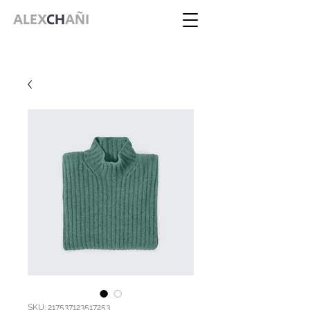
ALEX
CH
AÑI
SKU: 217537123517253