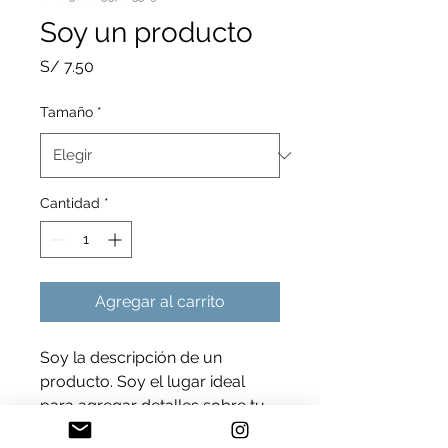
Soy un producto
Precio
S/ 7.50
Tamaño
*
Cantidad
*
Agregar al carrito
Soy la descripción de un 
producto. Soy el lugar ideal 
para agregar detalles sobre tu 
producto, así como tamaño, 