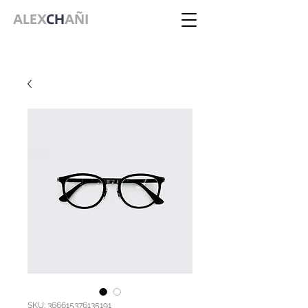
ALEX
CH
AÑI
SKU: 366615376135191